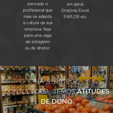
mercado o
em geral.
profissional que
Oratória, Excel,
mais se adapta
PAFLOR etc
à cultura da sua
empresa. Seja
para uma vaga
de estagiário
ou de diretor.
NA STRATEGE
CONSULTORIA
TEMOS
ATITUDES
DE DONO