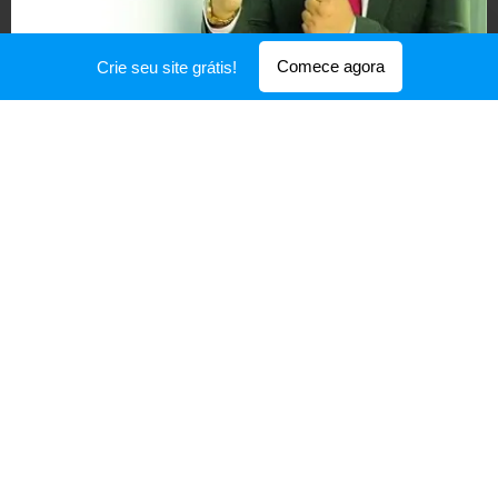
Comece agora
Crie seu site grátis!
Youtube - Dobre seus Lucros
Todos os dias tem vídeo novo no canal com dicas de
gestão aplicáveis na sua empresa.