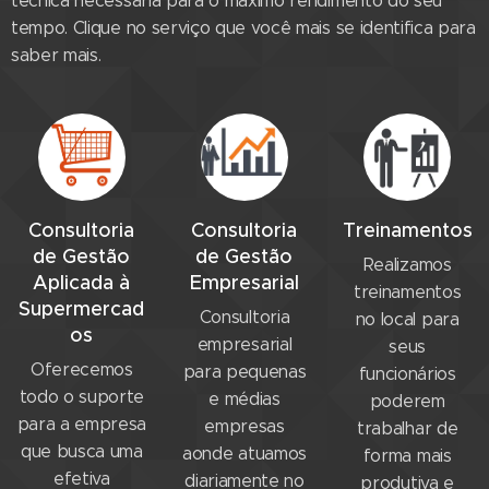
técnica necessária para o máximo rendimento do seu
tempo. Clique no serviço que você mais se identifica para
saber mais.
Consultoria
Consultoria
Treinamentos
de Gestão
de Gestão
Realizamos
Aplicada à
Empresarial
treinamentos
Supermercad
Consultoria
no local para
os
empresarial
seus
Oferecemos
para pequenas
funcionários
todo o suporte
e médias
poderem
para a empresa
empresas
trabalhar de
que busca uma
aonde atuamos
forma mais
efetiva
diariamente no
produtiva e